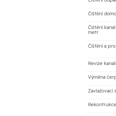
Čištění dom
Čištění kana
metr
Čištění a p
Revize kana
Výměna čerpa
Zavlažovací 
Rekontrukce