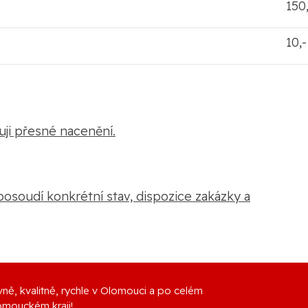
150
10,
uji přesné nacenění.
posoudí konkrétní stav, dispozice
zakázky a
ně, kvalitně, rychle v Olomouci a po celém
omouckém kraji!