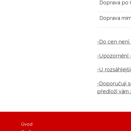
Doprava po 
Doprava mi
-Do cen není 
-Upozornění -
-U rozsáhlejš
-Doporučuji s
předloží vám
Úvod