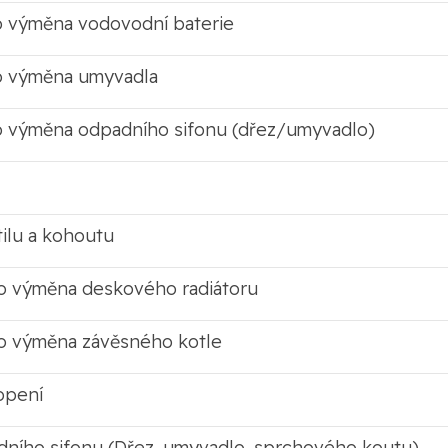
 výměna vodovodní baterie
o výměna umyvadla
 výměna odpadního sifonu (dřez/umyvadlo)
ilu a kohoutu
o výměna deskového radiátoru
o výměna závěsného kotle
opení
dního sifonu (Dřez, umyvadlo, sprchového koutu)