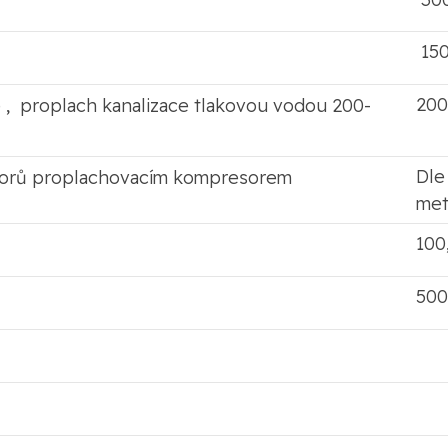
150
200
ce , proplach kanalizace tlakovou vodou 200-
Dle
iátorů proplachovacím kompresorem
met
100
500