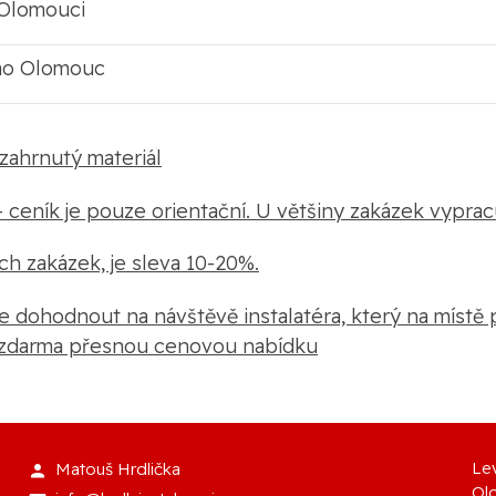
Olomouci
mo Olomouc
zahrnutý materiál
 ceník je pouze orienta
č
n
í
. U většiny zakázek vyprac
ích zakázek, je sleva 10-20%.
e dohodnout na návštěvě instalatéra, který na místě 
 zdarma přesnou cenovou nabídku
Lev
Matouš Hrdlička
Ol