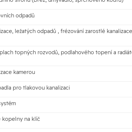
ovních odpadů
lizace, ležatých odpadů , frézování zarostlé kanaliza
roplach topných rozvodů, podlahového topení a rad
lizace kamerou
dla pro tlakovou kanalizaci
systém
 kopelny na klíč