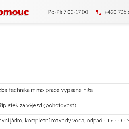
lomouc
Po-Pá 7:00-17:00
+420 736 
zba technika mimo práce vypsané níže
íplatek za výjezd (pohotovost)
ní jádro, kompletní rozvody voda, odpad - 15000 - 