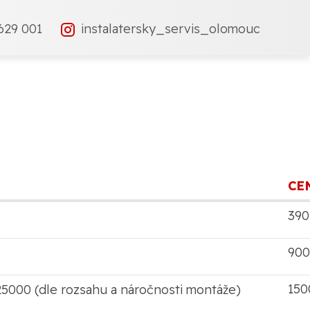
629 001
instalatersky_servis_olomouc
CE
390
900
150
25000 (dle rozsahu a náročnosti montáže)