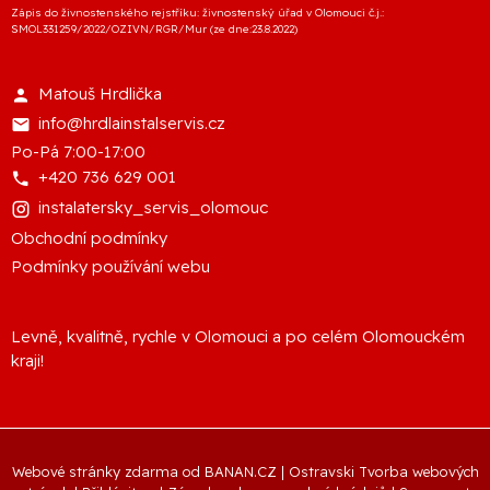
Zápis do živnostenského rejstříku: živnostenský úřad v Olomouci č.j.:
SMOL331259/2022/OZIVN/RGR/Mur (ze dne:23.8.2022)
Matouš Hrdlička
info@hrdlainstalservis.cz
Po-Pá 7:00-17:00
+420 736 629 001
instalatersky_servis_olomouc
Obchodní podmínky
Podmínky používání webu
Levně, kvalitně, rychle v Olomouci a po celém Olomouckém
kraji!
Webové stránky zdarma
od
BANAN.CZ
|
Ostravski Tvorba webových